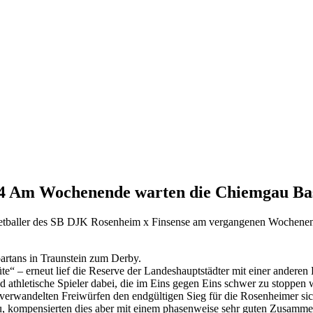
z 4 Am Wochenende warten die Chiemgau Ba
asketballer des SB DJK Rosenheim x Finsense am vergangenen Wochene
rtans in Traunstein zum Derby.
e“ – erneut lief die Reserve der Landeshauptstädter mit einer andere
athletische Spieler dabei, die im Eins gegen Eins schwer zu stoppen wa
 verwandelten Freiwürfen den endgültigen Sieg für die Rosenheimer si
u, kompensierten dies aber mit einem phasenweise sehr guten Zusamme