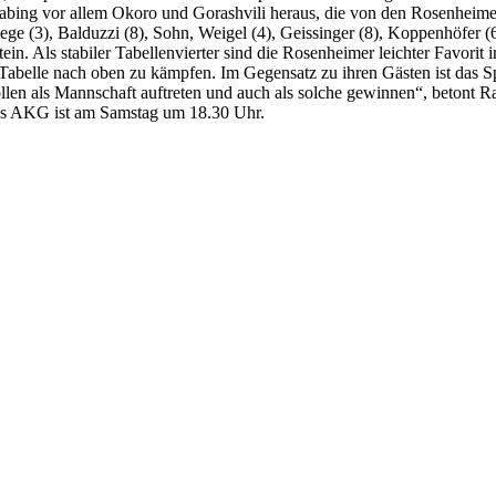
ing vor allem Okoro und Gorashvili heraus, die von den Rosenheime
ge (3), Balduzzi (8), Sohn, Weigel (4), Geissinger (8), Koppenhöfer (
 Als stabiler Tabellenvierter sind die Rosenheimer leichter Favorit 
Tabelle nach oben zu kämpfen. Im Gegensatz zu ihren Gästen ist das Sp
llen als Mannschaft auftreten und auch als solche gewinnen“, betont Ra
 des AKG ist am Samstag um 18.30 Uhr.