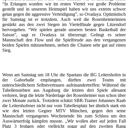
“In Erlangen wurden wir im ersten Viertel vor große Probleme
gestellt und in unserem Heimspiel haben wir uns extrem schwer
getan gegen die aggressive Verteidigung”, so Ovadaya. Optimistisch
für Samstag ist er trotzdem. Auch weil die Rosenheimerinnen
gestärkt aus den zwei Siegen im Viertelfinale gegen Litzendorf
hervorgehen. “Wir spielen gerade unseren besten Basketball der
Saison”, sagt er. Ovadaya ist überzeugt: Gelingt es seiner
Mannschaft den Flow und die Spielfreude aus den vergangenen
beiden Spielen mitzunehmen, stehen die Chanen sehr gut auf einen
Sieg.
Wenn am Samstag um 18 Uhr die Spartans die BG Leitershofen in
der Gaborhalle empfangen, dürften zwei Teams mit
unterschiedlichem Selbstvertrauen aufeinandertreffen: Während die
Tabellensiebten aus Augsburg die letzten drei Spiele allesamt
verloren, liegt die letzte Niederlage der Rosenheimer nun schon über
zwei Monate zurück. Trotzdem schätzt SBR-Trainer Johannes Raab
die Leitershofener nicht nur vom Tabellenplatz her ähnlich stark ein
wie den letzten Gegner MTV München, gegen den seine
Mannschaft vergangenes Wochenende bis zum Schluss um den
Auswärtserfolg kämpfen musste. „Wir wollen aber auf jeden Fall
Platz 3 festigen oder vielleicht sogar auf den zweiten Rang